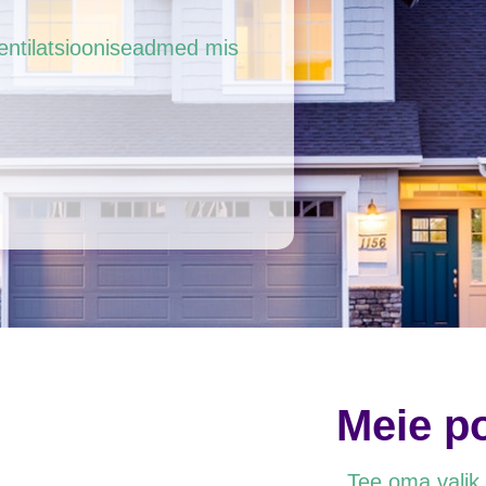
entilatsiooniseadmed mis
Meie po
Tee oma valik 