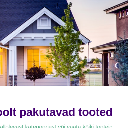
olt pakutavad tooted
allolevast kategooriast või vaata kõiki tooteid