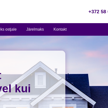
+372 58 
ks ostjale
Järelmaks
Kontakt
t
vel kui