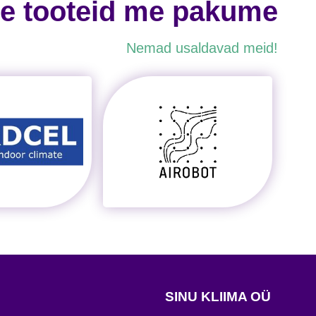
le tooteid me pakume
Nemad usaldavad meid!
SINU KLIIMA OÜ