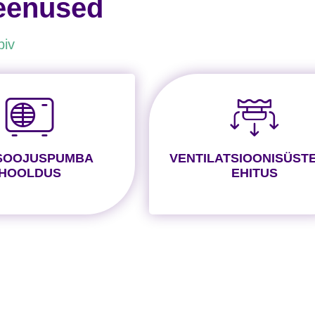
teenused
biv
SOOJUSPUMBA
VENTILATSIOONISÜST
HOOLDUS
EHITUS