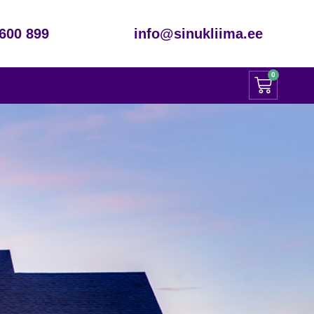
600 899
info@sinukliima.ee
0