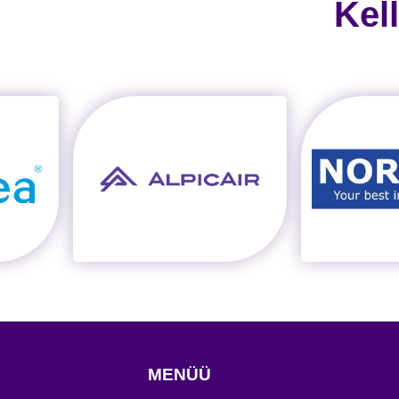
Kel
MENÜÜ