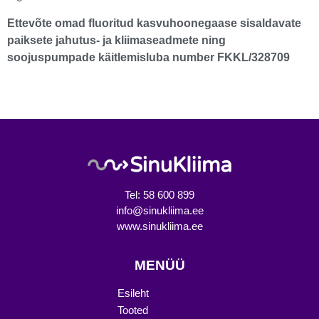
Ettevõte omad fluoritud kasvuhoonegaase sisaldavate
paiksete jahutus- ja kliimaseadmete ning
soojuspumpade käitlemisluba number FKKL/328709
Tel: 58 600 899
info@sinukliima.ee
www.sinukliima.ee
MENÜÜ
Esileht
Tooted