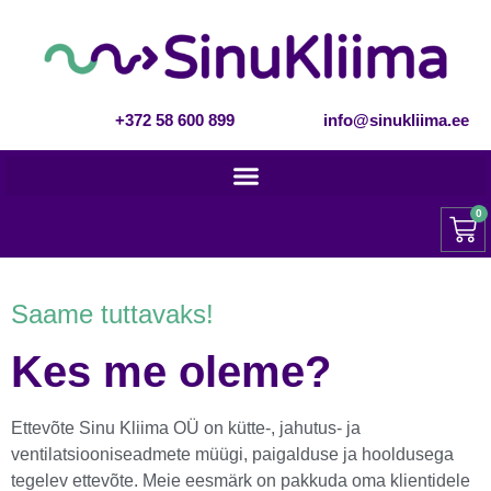
+372 58 600 899
info@sinukliima.ee
0
Saame tuttavaks!
Kes me oleme?
Ettevõte Sinu Kliima OÜ on kütte-, jahutus- ja
ventilatsiooniseadmete müügi, paigalduse ja hooldusega
tegelev ettevõte. Meie eesmärk on pakkuda oma klientidele