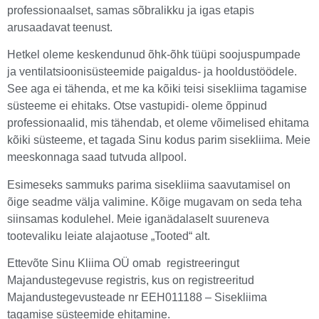
professionaalset, samas sõbralikku ja igas etapis
arusaadavat teenust.
Hetkel oleme keskendunud õhk-õhk tüüpi soojuspumpade
ja ventilatsioonisüsteemide paigaldus- ja hooldustöödele.
See aga ei tähenda, et me ka kõiki teisi sisekliima tagamise
süsteeme ei ehitaks. Otse vastupidi- oleme õppinud
professionaalid, mis tähendab, et oleme võimelised ehitama
kõiki süsteeme, et tagada Sinu kodus parim sisekliima. Meie
meeskonnaga saad tutvuda allpool.
Esimeseks sammuks parima sisekliima saavutamisel on
õige seadme välja valimine. Kõige mugavam on seda teha
siinsamas kodulehel. Meie iganädalaselt suureneva
tootevaliku leiate alajaotuse „Tooted“ alt.
Ettevõte Sinu Kliima OÜ omab registreeringut
Majandustegevuse registris, kus on registreeritud
Majandustegevusteade nr EEH011188 – Sisekliima
tagamise süsteemide ehitamine.