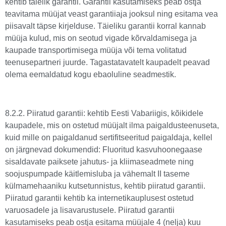
kehtib täielik garantii. Garantii kasutamiseks peab ostja
teavitama müüjat veast garantiiaja jooksul ning esitama vea
piisavalt täpse kirjelduse. Täieliku garantii korral kannab
müüja kulud, mis on seotud vigade kõrvaldamisega ja
kaupade transportimisega müüja või tema volitatud
teenusepartneri juurde. Tagastatavatelt kaupadelt peavad
olema eemaldatud kogu ebaoluline seadmestik.
8.2.2. Piiratud garantii: kehtib Eesti Vabariigis, kõikidele
kaupadele, mis on ostetud müüjalt ilma paigaldusteenuseta,
kuid mille on paigaldanud sertifitseeritud paigaldaja, kellel
on järgnevad dokumendid: Fluoritud kasvuhoonegaase
sisaldavate paiksete jahutus- ja kliimaseadmete ning
soojuspumpade käitlemisluba ja vähemalt II taseme
külmamehaaniku kutsetunnistus, kehtib piiratud garantii.
Piiratud garantii kehtib ka internetikauplusest ostetud
varuosadele ja lisavarustusele. Piiratud garantii
kasutamiseks peab ostja esitama müüjale 4 (nelja) kuu