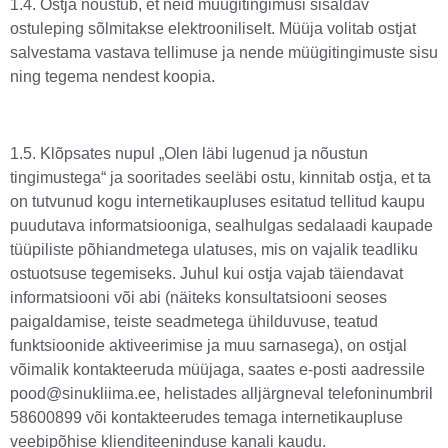
1.4. Ostja nõustub, et neid müügitingimusi sisaldav
ostuleping sõlmitakse elektrooniliselt. Müüja volitab ostjat
salvestama vastava tellimuse ja nende müügitingimuste sisu
ning tegema nendest koopia.
1.5. Klõpsates nupul „Olen läbi lugenud ja nõustun
tingimustega“ ja sooritades seeläbi ostu, kinnitab ostja, et ta
on tutvunud kogu internetikaupluses esitatud tellitud kaupu
puudutava informatsiooniga, sealhulgas sedalaadi kaupade
tüüpiliste põhiandmetega ulatuses, mis on vajalik teadliku
ostuotsuse tegemiseks. Juhul kui ostja vajab täiendavat
informatsiooni või abi (näiteks konsultatsiooni seoses
paigaldamise, teiste seadmetega ühilduvuse, teatud
funktsioonide aktiveerimise ja muu sarnasega), on ostjal
võimalik kontakteeruda müüjaga, saates e-posti aadressile
pood@sinukliima.ee, helistades alljärgneval telefoninumbril
58600899 või kontakteerudes temaga internetikaupluse
veebipõhise klienditeeninduse kanali kaudu.