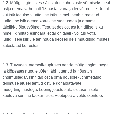
1.2. Müügitingimustes sätestatud kohustuste võtmiseks peab
ostja olema vähemalt 18 aastat vana ja teovõimeline. Juhul
kui isik tegutseb juriidilise isiku nimel, peab nimetatud
juriidiline isik olema korrektse staatusega ja omama
täielikku õigusvõimet. Tegutsedes ostjast juriidilise isiku
nimel, kinnitab esindaja, et tal on täielik volitus võtta
juriidilisele isikule tehinguga seoses neis müügitingimustes
sätestatud kohustusi.
1.3. Tutvudes internetikaupluses nende müügitingimustega
ja klõpsates nupule „Olen läbi lugenud ja nõustun
tingimustega“, kinnitab ostja oma nõusolekut nimetatud
tellimuse alusel tehtud ostule kohaldatavate
müügitingimustega. Leping jõustub alates tasumisele
kuuluva summa laekumisest Veebipoe arvelduskontole.