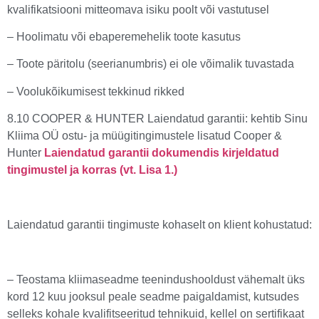
kvalifikatsiooni mitteomava isiku poolt või vastutusel
– Hoolimatu või ebaperemehelik toote kasutus
– Toote päritolu (seerianumbris) ei ole võimalik tuvastada
– Voolukõikumisest tekkinud rikked
8.10 COOPER & HUNTER Laiendatud garantii: kehtib Sinu
Kliima OÜ ostu- ja müügitingimustele lisatud Cooper &
Hunter
Laiendatud garantii dokumendis kirjeldatud
tingimustel ja korras (vt. Lisa 1.)
Laiendatud garantii tingimuste kohaselt on klient kohustatud:
– Teostama kliimaseadme teenindushooldust vähemalt üks
kord 12 kuu jooksul peale seadme paigaldamist, kutsudes
selleks kohale kvalifitseeritud tehnikuid, kellel on sertifikaat