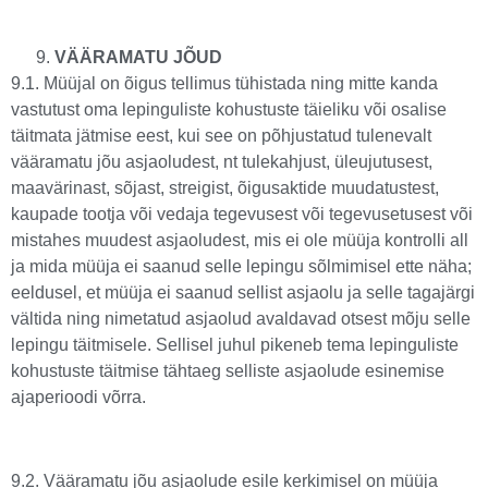
VÄÄRAMATU JÕUD
9.1. Müüjal on õigus tellimus tühistada ning mitte kanda
vastutust oma lepinguliste kohustuste täieliku või osalise
täitmata jätmise eest, kui see on põhjustatud tulenevalt
vääramatu jõu asjaoludest, nt tulekahjust, üleujutusest,
maavärinast, sõjast, streigist, õigusaktide muudatustest,
kaupade tootja või vedaja tegevusest või tegevusetusest või
mistahes muudest asjaoludest, mis ei ole müüja kontrolli all
ja mida müüja ei saanud selle lepingu sõlmimisel ette näha;
eeldusel, et müüja ei saanud sellist asjaolu ja selle tagajärgi
vältida ning nimetatud asjaolud avaldavad otsest mõju selle
lepingu täitmisele. Sellisel juhul pikeneb tema lepinguliste
kohustuste täitmise tähtaeg selliste asjaolude esinemise
ajaperioodi võrra.
9.2. Vääramatu jõu asjaolude esile kerkimisel on müüja