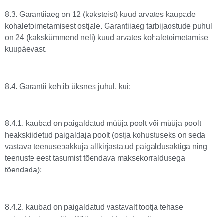
8.3. Garantiiaeg on 12 (kaksteist) kuud arvates kaupade
kohaletoimetamisest ostjale. Garantiiaeg tarbijaostude puhul
on 24 (kakskümmend neli) kuud arvates kohaletoimetamise
kuupäevast.
8.4. Garantii kehtib üksnes juhul, kui:
8.4.1. kaubad on paigaldatud müüja poolt või müüja poolt
heakskiidetud paigaldaja poolt (ostja kohustuseks on seda
vastava teenusepakkuja allkirjastatud paigaldusaktiga ning
teenuste eest tasumist tõendava maksekorraldusega
tõendada);
8.4.2. kaubad on paigaldatud vastavalt tootja tehase