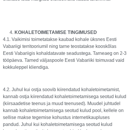
KOHALETOIMETAMISE TINGIMUSED
4.1. Vaikimisi toimetatakse kaubad kohale üksnes Eesti
Vabariigi territooriumil ning tarne teostatakse kooskõlas
Eesti Vabariigis kohaldatavate seadustega. Tarneaeg on 2-3
tööpäeva. Tarned väljaspoole Eesti Vabariiki toimuvad vaid
kokkuleppel kliendiga.
4.2. Juhul kui ostja soovib kiirendatud kohaletoimetamist,
kannab ostja kiirendatud kohaletoimetamisega seotud kulud
(kiirsaadetise teenus ja muud teenused). Muudel juhtudel
kannab kohaletoimetamisega seotud kulud pool, kellele on
sellise makse tegemise kohustus internetikaupluses
pandud. Juhul kui kohaletoimetamisega seotud kulud