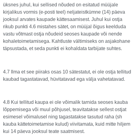
üksnes juhul, kui sellised nõuded on esitatud müüjale
kirjalikus vormis (e-posti teel) neljateistkümne (14) päeva
jooksul arvates kaupade kättesaamisest. Juhul kui ostja
rikub punkti 4.6 mistahes sätet, on müüjal õigus keelduda
vastu võtmast ostja nõudeid seoses kaupade või nende
kohaletoimetamisega. Kahtluste vältimiseks on asjakohane
täpsustada, et seda punkti ei kohaldata tarbijate suhtes.
4.7 Ilma et see piiraks osas 10 sätestatut, ei ole ostja tellitud
kaubad tagastatavad, hüvitatavad ega välja vahetatavad.
4.8 Kui tellitud kaupa ei ole võimalik tarnida seoses kauba
lõppemisega või muul põhjusel, teavitatakse sellest ostjat
esimesel võimalusel ning tagastatakse tasutud raha (sh
kauba kättetoimetamise kulud) viivitamata, kuid mitte hiljem
kui 14 päeva jooksul teate saatmisest.