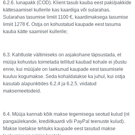
6.2.6. lunapakk (COD). Klient tasub kauba eest paki/pakkide
kättesaamisel kullerile kas kaardiga või sularahas.
Sularahas tasumise limiit 1100 €, kaardimaksega tasumise
limiit 1278 €. Ostja on kohustatud kaupade eest tasuma
kauba kätte saamisel kullerile;
6.3. Kahtluste vältimiseks on asjakohane täpsustada, et
müüja kohustus toimetada tellitud kaubad kohale ei jõustu
enne, kui müüjale on laekunud kaupade eest tasumisele
kuuluv kogumakse. Seda kohaldatakse ka juhul, kui ostja
kasutab alapunktides 6.2.4 ja 6.2.5. viidatud
maksemeetodeid.
6.4. Müüja kannab kõik makse tegemisega seotud kulud (nt
pangaülekande, krediitkaardi või PayPal teenuste kulud).
Makse loetakse tehtuks kaupade eest tasutud makse