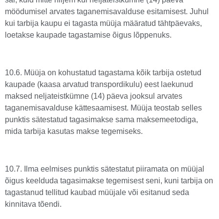
möödumisel arvates taganemisavalduse esitamisest. Juhul
kui tarbija kaupu ei tagasta müüja määratud tähtpäevaks,
loetakse kaupade tagastamise õigus lõppenuks.
10.6. Müüja on kohustatud tagastama kõik tarbija ostetud
kaupade (kaasa arvatud transpordikulu) eest laekunud
maksed neljateistkümne (14) päeva jooksul arvates
taganemisavalduse kättesaamisest. Müüja teostab selles
punktis sätestatud tagasimakse sama maksemeetodiga,
mida tarbija kasutas makse tegemiseks.
10.7. Ilma eelmises punktis sätestatut piiramata on müüjal
õigus keelduda tagasimakse tegemisest seni, kuni tarbija on
tagastanud tellitud kaubad müüjale või esitanud seda
kinnitava tõendi.