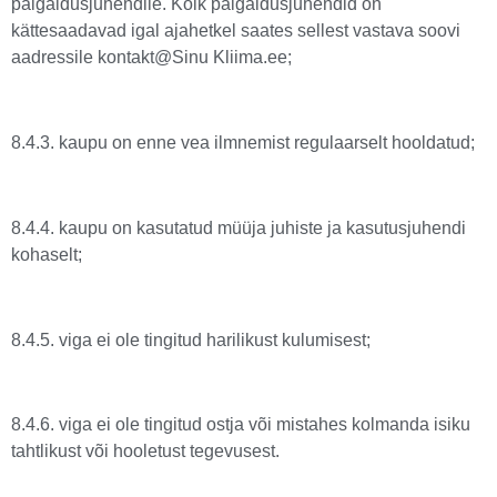
paigaldusjuhendile. Kõik paigaldusjuhendid on
kättesaadavad igal ajahetkel saates sellest vastava soovi
aadressile kontakt@Sinu Kliima.ee;
8.4.3. kaupu on enne vea ilmnemist regulaarselt hooldatud;
8.4.4. kaupu on kasutatud müüja juhiste ja kasutusjuhendi
kohaselt;
8.4.5. viga ei ole tingitud harilikust kulumisest;
8.4.6. viga ei ole tingitud ostja või mistahes kolmanda isiku
tahtlikust või hooletust tegevusest.