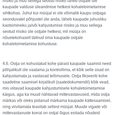
riisiko ja muu sellega seotud riisiko läheb ostjale üle
kaupade valduse üleandmise hetkest kohaletoimetamise
sihtkohas. Juhul kui müüjal ei ole võimalik kaupu ostjaga
seonduvatel põhjustel üle anda, läheb kaupade juhusliku
kaotsimineku ja/või kahjustumise riisiko ja muu sellega
seotud riisiko üle ostjale hetkest, mil müüja on
nõuetekohaselt täitnud oma kaupade ostjale
kohaletoimetamise kohustuse.
4.6. Ostja on kohustatud kohe pärast kaupade saamist need
põhjalikult üle vaatama ja kontrollima, et kõik selle osad on
kahjustamata ja vastavad tellimusele. Ostja fikseerib kohe
saadetise saamisel kirjalikult (saatedokumendil) kõik vead,
mis viitavad kaupade kahjustumisele kohaletoimetamise
käigus, aga ka muud nähtavad mittevastavused, mida ostja
märkas või oleks pidanud märkama kaupade kättesaamisel,
ning viivitamata teavitab sellest müüjat. Muude vigade või
mittevastavuste korral on ostjal õigus esitada nõudeid