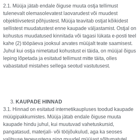
2.1. Müüja jätab endale õiguse muuta ostja tellimust
tulenevalt olemasolevatest laovarudest või muudest
objektiivsetest põhjustest. Müüja teavitab ostjat kõikidest
sellistest muudatustest enne kaupade väljastamist. Ostjal on
kohustus muudatused kinnitada või tagasi lükata e-posti teel
kahe (2) tööpäeva jooksul arvates müüjalt teate saamisest.
Juhul kui ostja nimetatud kohustust ei täida, on müüjal õigus
leping lõpetada ja esitatud tellimust mitte täita, olles
vabastatud mistahes sellega seotud vastutusest.
KAUPADE HINNAD
3.1. Hinnad on esitatud internetikaupluses toodud kaupade
müügipakkumistes. Müüja jätab endale õiguse muuta
kaupade hindu juhul, kui muutuvad vahetuskursid,
pangatasud, materjali- või tööjõukulud, aga ka seoses
valitsuse tegevustega ning muudel müüjast sõltumatutel