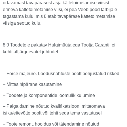
odavamast tavapärasest asja kättetoimetamise viisist
erineva kättetoimetamise viisi, ei pea Veebipood tarbijale
tagastama kulu, mis ületab tavapärase kättetoimetamise
viisiga seotud kulu.
8.9 Toodetele pakutav Hulgimüüja ega Tootja Garantii ei
kehti alljärgnevatel juhtudel:
– Force majeure. Loodusnähtuste poolt põhjustatud rikked
– Mittesihipärane kasutamine
– Toodete ja komponentide loomulik kulumine
– Paigaldamine nõutud kvalifikatsiooni mitteomava
isiku/ettevõtte poolt või tehti seda tema vastutusel
– Toote remont, hooldus või täiendamine nõutud