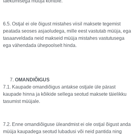
laekumisega müüja kontole.
6.5. Ostjal ei ole õigust mistahes viisil maksete tegemist
peatada seoses asjaoludega, mille eest vastutab müüja, ega
tasaarveldada neid makseid müüja mistahes vastutusega
ega vähendada ühepoolselt hinda.
OMANDIÕIGUS
7.1. Kaupade omandiõigus antakse ostjale üle pärast
kaupade hinna ja kõikide sellega seotud maksete täielikku
tasumist müüjale.
7.2. Enne omandiõiguse üleandmist ei ole ostjal õigust anda
müüja kaupadega seotud lubadusi või neid pantida ning