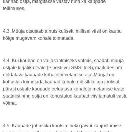
kannab ostja, märgitakse vastav hind ka kaupade
tellimuses.
4.3. Müüja otsustab ainuisikuliselt, millisel viisil on kaupu
kõige mugavam kohale toimetada.
4.4. Kui kaubad on väljasaatmiseks valmis, saadab müüja
ostjale kirjaliku teate (e-posti või SMSi teel), märkides ära
eeldatava kaupade kohaletoimetamise aja. Müüjal on
kohustus toimetada kaubad kohale mõistliku aja jooksul
pärast ostjale kaupade eeldatava kohaletoimetamise teate
saatmist ning ostja on kohustatud kaubad viivitamatult vastu
võtma.
4.5. Kaupade juhusliku kaotsimineku ja/või kahjustumise