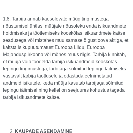
1.8. Tarbija annab käesolevate müügitingimustega
nõustumisel ühtlasi müüjale nõusoleku enda isikuandmete
hoidmiseks ja töötlemiseks kooskõlas Isikuandmete kaitse
seadusega või mistahes muu sarnase õigustloova aktiga, et
kaitsta isikupuutumatust Euroopa Liidu, Euroopa
Majanduspiirkonna või mõnes muus riigis. Tarbija kinnitab,
et müüja võib töödelda tarbija isikuandmeid kooskõlas
lepingu tingimustega, tarbijaga sõlmitud lepingu täitmiseks
vastavalt tarbija taotlusele ja edastada eelnimetatud
andmeid isikutele, keda müüja kasutab tarbijaga sõlmitud
lepingu täitmisel ning kellel on seejuures kohustus tagada
tarbija isikuandmete kaitse.
KAUPADE ASENDAMINE