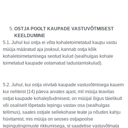
OSTJA POOLT KAUPADE VASTUVÕTMISEST
KEELDUMINE
5.1. Juhul kui ostja ei võta kohaletoimetatud kaupu vastu
müüja määratud aja jooksul, kannab ostja kõik
kohaletoimetamisega seotud kulud (sealhulgas kohale
toimetatud kaupade ootamatud ladustamiskulud).
5.2. Juhul, kui ostja viivitab kaupade vastuvõtmisega kauem
kui neliteist (14) päeva arvates ajast, mil müüja teavitas
ostjat kaupade kohalejõudmisest, on müüjal õigus täielikult
või osaliselt lõpetada lepingu vastav osa (sealhulgas
tellimus), saates ostjale sellekohase teate ja nõudes kahju
hüvitamist, mis müüja on seoses ostjapoolse
lepingutingimuste rikkumisega, st saadetise vastuvõtmata