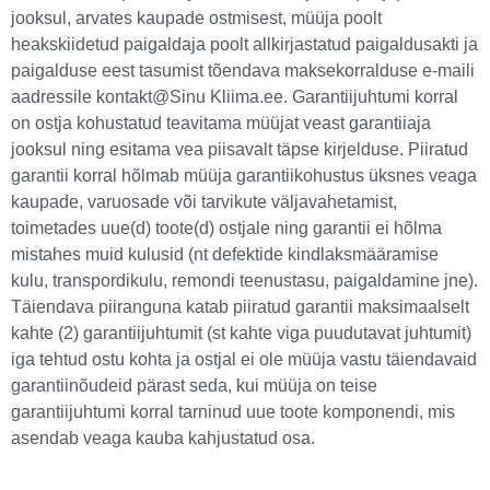
jooksul, arvates kaupade ostmisest, müüja poolt
heakskiidetud paigaldaja poolt allkirjastatud paigaldusakti ja
paigalduse eest tasumist tõendava maksekorralduse e-maili
aadressile kontakt@Sinu Kliima.ee. Garantiijuhtumi korral
on ostja kohustatud teavitama müüjat veast garantiiaja
jooksul ning esitama vea piisavalt täpse kirjelduse. Piiratud
garantii korral hõlmab müüja garantiikohustus üksnes veaga
kaupade, varuosade või tarvikute väljavahetamist,
toimetades uue(d) toote(d) ostjale ning garantii ei hõlma
mistahes muid kulusid (nt defektide kindlaksmääramise
kulu, transpordikulu, remondi teenustasu, paigaldamine jne).
Täiendava piiranguna katab piiratud garantii maksimaalselt
kahte (2) garantiijuhtumit (st kahte viga puudutavat juhtumit)
iga tehtud ostu kohta ja ostjal ei ole müüja vastu täiendavaid
garantiinõudeid pärast seda, kui müüja on teise
garantiijuhtumi korral tarninud uue toote komponendi, mis
asendab veaga kauba kahjustatud osa.