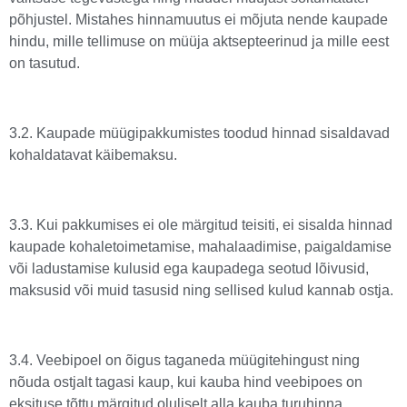
põhjustel. Mistahes hinnamuutus ei mõjuta nende kaupade
hindu, mille tellimuse on müüja aktsepteerinud ja mille eest
on tasutud.
3.2. Kaupade müügipakkumistes toodud hinnad sisaldavad
kohaldatavat käibemaksu.
3.3. Kui pakkumises ei ole märgitud teisiti, ei sisalda hinnad
kaupade kohaletoimetamise, mahalaadimise, paigaldamise
või ladustamise kulusid ega kaupadega seotud lõivusid,
maksusid või muid tasusid ning sellised kulud kannab ostja.
3.4. Veebipoel on õigus taganeda müügitehingust ning
nõuda ostjalt tagasi kaup, kui kauba hind veebipoes on
eksituse tõttu märgitud oluliselt alla kauba turuhinna.