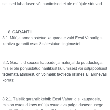
sellised lubadused või pantimised ei ole müüjale siduvad.
GARANTII
8.1. Müüja annab ostetud kaupadele vaid Eesti Vabariigis
kehtiva garantii osas 8 sätestatud tingimustel.
8.2. Garantiid seoses kaupade ja materjalide puudustega,
mis ei ole põhjustatud harilikust kulumisest või ostjapoolsest
tegematajätmisest, on võimalik taotleda üksnes alljärgnevas
korras:
8.2.1. Täielik garantii: kehtib Eesti Vabariigis, kaupadele,
mis on ostetud koos müüja osutatava paigaldusteenusega,