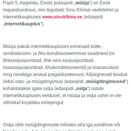
Papli 5, Aegviidu, Eesti) (edaspidi „
müüja
“) on Eesti
majandusüksus, mis tegutseb Sinu Kliimai veebilehel ja
internetikaupluses
www.sinukliima.ee
(edaspidi
„
internetikauplus
“).
Müüja pakub internetikaupluses erinevaid kütte-,
ventilatsiooni- ja õhu konditsioneerimise seadmeid (nt
õhksoojuspumbad, õhk-vesi-soojuspumbad,
maasoojuspumbad, õhukonditsioneerid) ja lisavarustust
ning nendega seotud paigaldusteenust. Alljärgnevalt toodud
üldisi ostu- ja müügitingimusi (edaspidi „
müügitingimused
“)
kohaldatakse igale ostja (edaspidi „
ostja
“) ostule
internetikaupluses eeldusel, et müüja ja ostja vahel ei ole
sõlmitud kirjalikku erilepingut.
Ostja võib müügitingimuste mõistes olla iga juriidiline või