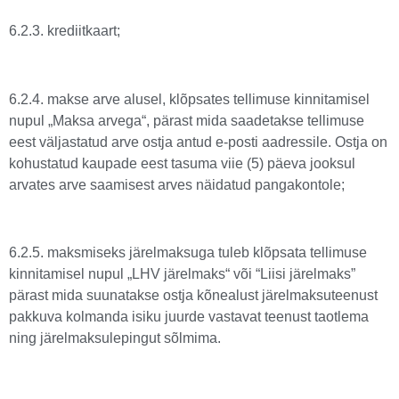
6.2.3. krediitkaart;
6.2.4. makse arve alusel, klõpsates tellimuse kinnitamisel
nupul „Maksa arvega“, pärast mida saadetakse tellimuse
eest väljastatud arve ostja antud e-posti aadressile. Ostja on
kohustatud kaupade eest tasuma viie (5) päeva jooksul
arvates arve saamisest arves näidatud pangakontole;
6.2.5. maksmiseks järelmaksuga tuleb klõpsata tellimuse
kinnitamisel nupul „LHV järelmaks“ või “Liisi järelmaks”
pärast mida suunatakse ostja kõnealust järelmaksuteenust
pakkuva kolmanda isiku juurde vastavat teenust taotlema
ning järelmaksulepingut sõlmima.