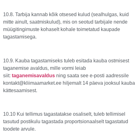
10.8. Tarbija kannab kõik otsesed kulud (sealhulgas, kuid
mitte ainult, saatmiskulud), mis on seotud tarbijale nende
müügitingimuste kohaselt kohale toimetatud kaupade
tagastamisega.
10.9. Kauba tagastamiseks tuleb esitada kauba ostmisest
taganemise avaldus, mille vormi leiab
siit:
taganemisavaldus
ning saata see e-posti aadressile
kontakt@kliimaamarket.ee hiljemalt 14 päeva jooksul kauba
kättesaamisest.
10.10 Kui tellimus tagastatakse osaliselt, tuleb tellimisel
tasutud postikulu tagastada proportsionaalselt tagastatud
toodete arvule.