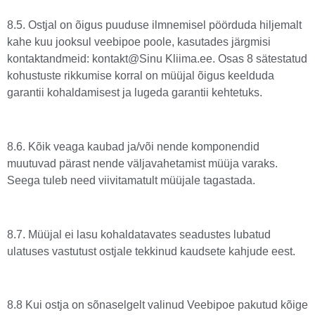
8.5. Ostjal on õigus puuduse ilmnemisel pöörduda hiljemalt
kahe kuu jooksul veebipoe poole, kasutades järgmisi
kontaktandmeid: kontakt@Sinu Kliima.ee. Osas 8 sätestatud
kohustuste rikkumise korral on müüjal õigus keelduda
garantii kohaldamisest ja lugeda garantii kehtetuks.
8.6. Kõik veaga kaubad ja/või nende komponendid
muutuvad pärast nende väljavahetamist müüja varaks.
Seega tuleb need viivitamatult müüjale tagastada.
8.7. Müüjal ei lasu kohaldatavates seadustes lubatud
ulatuses vastutust ostjale tekkinud kaudsete kahjude eest.
8.8 Kui ostja on sõnaselgelt valinud Veebipoe pakutud kõige