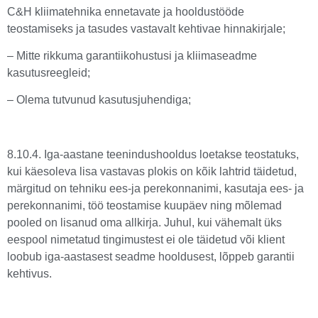
C&H kliimatehnika ennetavate ja hooldustööde
teostamiseks ja tasudes vastavalt kehtivae hinnakirjale;
– Mitte rikkuma garantiikohustusi ja kliimaseadme
kasutusreegleid;
– Olema tutvunud kasutusjuhendiga;
8.10.4. Iga-aastane teenindushooldus loetakse teostatuks,
kui käesoleva lisa vastavas plokis on kõik lahtrid täidetud,
märgitud on tehniku ees-ja perekonnanimi, kasutaja ees- ja
perekonnanimi, töö teostamise kuupäev ning mõlemad
pooled on lisanud oma allkirja. Juhul, kui vähemalt üks
eespool nimetatud tingimustest ei ole täidetud või klient
loobub iga-aastasest seadme hooldusest, lõppeb garantii
kehtivus.