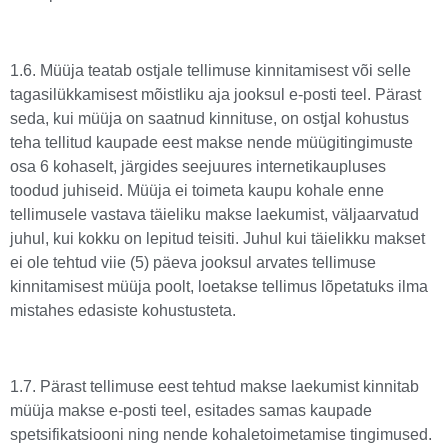
1.6. Müüja teatab ostjale tellimuse kinnitamisest või selle
tagasilükkamisest mõistliku aja jooksul e-posti teel. Pärast
seda, kui müüja on saatnud kinnituse, on ostjal kohustus
teha tellitud kaupade eest makse nende müügitingimuste
osa 6 kohaselt, järgides seejuures internetikaupluses
toodud juhiseid. Müüja ei toimeta kaupu kohale enne
tellimusele vastava täieliku makse laekumist, väljaarvatud
juhul, kui kokku on lepitud teisiti. Juhul kui täielikku makset
ei ole tehtud viie (5) päeva jooksul arvates tellimuse
kinnitamisest müüja poolt, loetakse tellimus lõpetatuks ilma
mistahes edasiste kohustusteta.
1.7. Pärast tellimuse eest tehtud makse laekumist kinnitab
müüja makse e-posti teel, esitades samas kaupade
spetsifikatsiooni ning nende kohaletoimetamise tingimused.