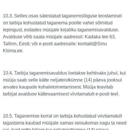
10.3. Selles osas sätestatud taganemisõiguse teostamisel
on tarbija kohustatud taganema poolte vahel sõlmitud
lepingust, esitades müüjale kirjaliku taganemisavalduse.
Avalduse võib saata müüjale aadressil: Kadaka tee 63,
Tallinn, Eesti; või e-posti aadressile: kontakt@Sinu
Kliima.ee.
10.4. Tarbija taganemisavaldus loetakse kehtivaks juhul, kui
müüja saab selle kätte neljateistkümne (14) päeva jooksul
arvates kaupade kohaletoimetamisest. Müüja teavitab
tarbijat avalduse kättesaamisest viivitamatult e-posti teel.
10.5. Taganemise korral on tarbija kohustatud viivitamatult
tagastama kaubad müüjale samas seisukorras nagu ta need
sai, kuid mitte hiljem kui neljateistkümne (14) päeva