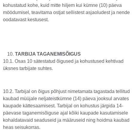
kohustatud kohe, kuid mitte hiljem kui kümne (10) päeva
möödumisel, teavitama ostjat sellistest asjaoludest ja nende
oodatavast kestusest.
TARBIJA TAGANEMISÕIGUS
10.1. Osas 10 sätestatud õigused ja kohustused kehtivad
üksnes tarbijate suhtes.
10.2. Tarbijal on õigus põhjust nimetamata tagastada tellitud
kaubad müüjale neljateistkümne (14) päeva jooksul arvates
kaupade kättesaamisest. Tarbijal on kohustus järgida 14-
päevase taganemisõiguse ajal kõiki kaupade kasutamisele
kohaldatavaid seaduseid ja määruseid ning hoidma kaubad
heas seisukorras.