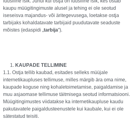
füüsiline isik. Juhul kui ostja on füüsiline isik, kes ostab
kaupu müügitingimuste alusel ja tehing ei ole seotud
iseseisva majandus- või äritegevusega, loetakse ostja
tarbijaks kohaldatavate tarbijaid puudutavate seaduste
mõistes (edaspidi „
tarbija
“).
KAUPADE TELLIMINE
1.1. Ostja tellib kaubad, esitades selleks müüjale
internetikaupluses tellimuse, milles märgib ära oma nime,
kaupade koguse ning kohaletoimetamise, paigaldamise ja
muu asjaomase tellimuse täitmisega seotud informatsiooni.
Müügitingimustes viidatakse ka internetikaupluse kaudu
pakutavatele paigaldusteenustele kui kaubale, kui ei ole
sätestatud teisiti.