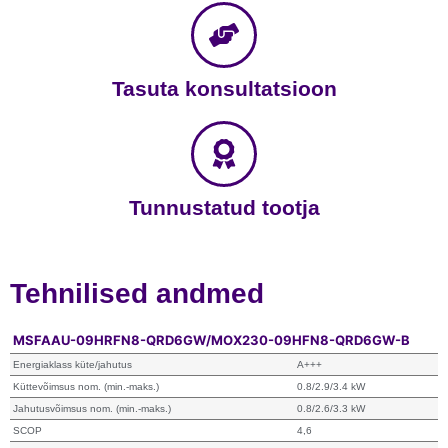
Tasuta konsultatsioon
Tunnustatud tootja
Tehnilised andmed
MSFAAU-09HRFN8-QRD6GW/MOX230-09HFN8-QRD6GW-B
Energiaklass küte/jahutus
A+++
Küttevõimsus nom. (min.-maks.)
0.8/2.9/3.4 kW
Jahutusvõimsus nom. (min.-maks.)
0.8/2.6/3.3 kW
SCOP
4,6