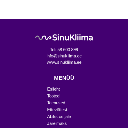
Tel: 58 600 899
info@sinukliima.ee
www.sinukliima.ee
MENÜÜ
Esileht
Tooted
Teenused
Ettevõttest
Abiks ostjale
Järelmaks