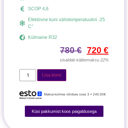
SCOP 4,6
Efektiivne kuni välistemperatuutini -25
C°
Külmaine R32
780
€
720
€
sisaldab käibemaksu 22%
Lisa korvi
Maksa kolmes võrdses osas 3 x 240.00€
Küsi pakkumist koos paigaldusega