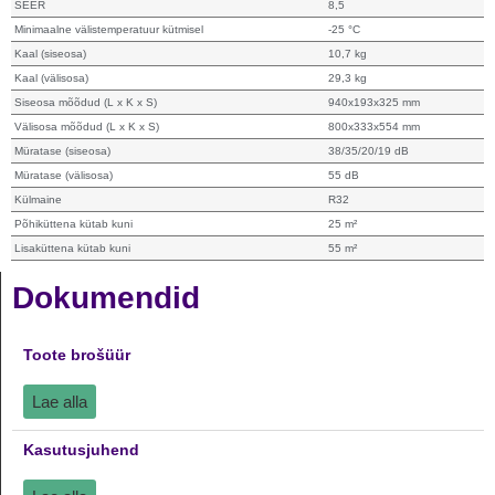
SEER
8,5
Minimaalne välistemperatuur kütmisel
-25 °C
Kaal (siseosa)
10,7 kg
Kaal (välisosa)
29,3 kg
Siseosa mõõdud (L x K x S)
940x193x325 mm
Välisosa mõõdud (L x K x S)
800x333x554 mm
Müratase (siseosa)
38/35/20/19 dB
Müratase (välisosa)
55 dB
Külmaine
R32
Põhiküttena kütab kuni
25 m²
Lisaküttena kütab kuni
55 m²
Dokumendid
Toote brošüür
Lae alla
Kasutusjuhend