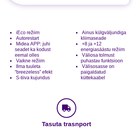
iEco režiim
Ainus külgväljundiga
Autorestart
kliimaseade
Midea APP: juhi
+8 ja +12
seadet ka kodust
energiasäästu režiim
eemal olles
Väliosa tolmust
Vaikne režiim
puhastav funktsioon
Ilma tuuleta
Välisosasse on
“breezeless” efekt
paigaldatud
S-tiiva kujundus
küttekaabel
Tasuta trasnport