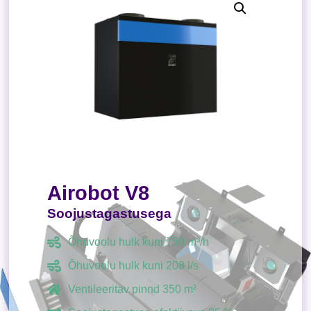
Airobot V8
Soojustagastusega
Õhuvoolu hulk kuni 750 m³/h
Õhuvoolu hulk kuni 208 l/s
Ventileeritav pinnd 350 m²