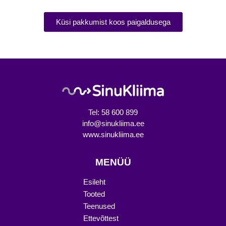
Küsi pakkumist koos paigaldusega
Tel: 58 600 899
info@sinukliima.ee
www.sinukliima.ee
MENÜÜ
Esileht
Tooted
Teenused
Ettevõttest