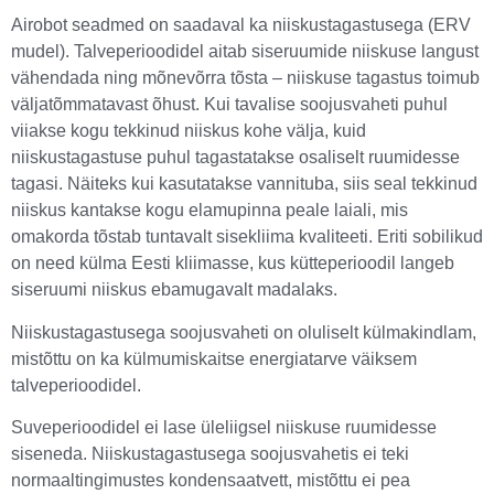
Airobot seadmed on saadaval ka niiskustagastusega (ERV
mudel). Talveperioodidel aitab siseruumide niiskuse langust
vähendada ning mõnevõrra tõsta – niiskuse tagastus toimub
väljatõmmatavast õhust. Kui tavalise soojusvaheti puhul
viiakse kogu tekkinud niiskus kohe välja, kuid
niiskustagastuse puhul tagastatakse osaliselt ruumidesse
tagasi. Näiteks kui kasutatakse vannituba, siis seal tekkinud
niiskus kantakse kogu elamupinna peale laiali, mis
omakorda tõstab tuntavalt sisekliima kvaliteeti. Eriti sobilikud
on need külma Eesti kliimasse, kus kütteperioodil langeb
siseruumi niiskus ebamugavalt madalaks.
Niiskustagastusega soojusvaheti on oluliselt külmakindlam,
mistõttu on ka külmumiskaitse energiatarve väiksem
talveperioodidel.
Suveperioodidel ei lase üleliigsel niiskuse ruumidesse
siseneda. Niiskustagastusega soojusvahetis ei teki
normaaltingimustes kondensaatvett, mistõttu ei pea