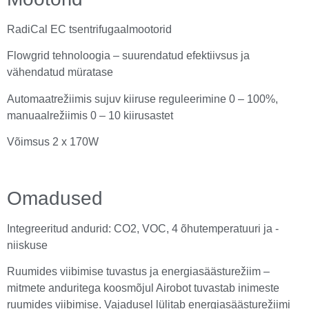
RadiCal EC tsentrifugaalmootorid
Flowgrid tehnoloogia – suurendatud efektiivsus ja
vähendatud müratase
Automaatrežiimis sujuv kiiruse reguleerimine 0 – 100%,
manuaalrežiimis 0 – 10 kiirusastet
Võimsus 2 x 170W
Omadused
Integreeritud andurid: CO2, VOC, 4 õhutemperatuuri ja -
niiskuse
Ruumides viibimise tuvastus ja energiasäästurežiim –
mitmete anduritega koosmõjul Airobot tuvastab inimeste
ruumides viibimise. Vajadusel lülitab energiasäästurežiimi