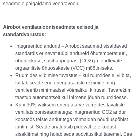
seadmele paigaldama veeäravoolu.
Airobot ventilatsiooniseadmete eelised ja
standardvarustus:
Integreeritud andurid – Airobot seadmed sisaldavad
standardis erinevat tüüpi andureid õhutemperatuuri,
õhuniiskuse, süsihappegaasi (CO2) ja lendlevate
orgaaniliste õhuosakeste (VOC) mõõtmiseks.
Ruumides viibimise tuvastus – kui ruumides ei viibita,
lülitab seade end energiasäästu režiimile ning
ventileerib minimaalsel võimalikul kiirusel. Tavarežiim
taastub automaatselt kui inimene jõuab ruumidesse.
Kuni 30% väiksem energiatarve võrreldes tavaliste
ventilatsiooniseadmetega: integreeritud CO2 andur
koostöös teiste anduritega võimaldab nõudluspõhist
juhtimist. Seade analüüsib pidevalt teie kodust
sisekliimat ning hoiab seda soovituslikul tasemel. See