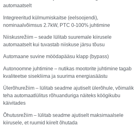
automaatselt
Integreeritud külmumiskaitse (eelsoojendi),
nominaalvõimsus 2.7kW, PTC 0-100% juhtimine
Niiskusrežiim – seade lülitab suuremale kiirusele
automaatselt kui tuvastab niiskuse järsu tõusu
Automaane suvine möödapääsu klapp (bypass)
Autonoomne juhtimine – nutikas mootorite juhtimine tagab
kvaliteetse sisekliima ja suurima energiasäästu
Ülerõhurežiim – lülitab seadme ajutiselt ülerõhule, võimalik
teha automaatlülitus rõhuanduriga näiteks köögikubu
käivitades
Õhutusrežiim – lülitab seadme ajutiselt maksimaalsele
kiirusele, et ruumid kiirelt õhutada