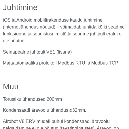
Juhtimine
iOS ja Android mobiilirakenduse kaudu juhtimine
(internetiühendus nõutud) – võimaldab juhtida kõiki seadme
funktsioone ja seadistusi, mistõttu seadme juhtpult eraldi ei
ole nõutud
Seinapealne juhtpult VE1 (lisana)
Majaautomaatika protokoll Modbus RTU ja Modbus TCP
Muu
Torustiku ühendused 200mm
Kondensaadi äravoolu ühendus ⌀32mm.
Airobot V8 ERV mudeli puhul kondensaadi äravoolu
paigaldamine ei ole nõutud (tavatingimustes). Äravool on