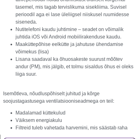
tasemel, mis tagab tervislikuma sisekliima. Suvisel
perioodil aga ei lase üleliigsel niiskusel ruumidesse
siseneda.
Nutitelefoni kaudu juhtimine – seadet on võimalik
juhtida iOS või Android mobiilirakenduse kaudu.
Maaküttepõhise eelkütte ja jahutuse ühendamise
võimekus (lisa)
Lisana saadaval ka õhuosakeste suurust mõõtev
andur (PM), mis jälgib, et tolmu sisaldus õhus ei oleks
liiga suur.
Isemõtleva, nõudluspõhiselt juhitud ja kõrge
soojustagastusega ventilatsiooniseadmega on teil:
Madalamad küttekulud
Väiksem energiakulu
Filtreid tuleb vahetada harvemini, mis säästab raha