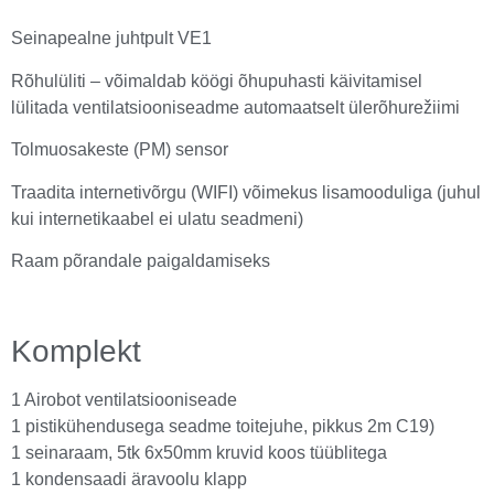
Seinapealne juhtpult VE1
Rõhulüliti – võimaldab köögi õhupuhasti käivitamisel
lülitada ventilatsiooniseadme automaatselt ülerõhurežiimi
Tolmuosakeste (PM) sensor
Traadita internetivõrgu (WIFI) võimekus lisamooduliga (juhul
kui internetikaabel ei ulatu seadmeni)
Raam põrandale paigaldamiseks
Komplekt
1 Airobot ventilatsiooniseade
1 pistikühendusega seadme toitejuhe, pikkus 2m C19)
1 seinaraam, 5tk 6x50mm kruvid koos tüüblitega
1 kondensaadi äravoolu klapp