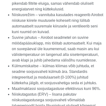
pikendab filtrite eluiga, samas vähendab oluliselt
energiatarvet ning küttekulusid.
Niiskusrežiim – vannituba kasutades reageerib Airobot
niiskuse kiirele muutusele koheselt ning lülitub
automaatselt suuremale kiirusele ja ventileerib seni
kuni ruumid on kuivad.
Suvine jahutus – Airobot seadmetel on suvine
möödapääsuklapp, mis töötab automaatselt. Kui maja
on suvepäeval üle kuumenenud, saab masin aru kui
välistemperatuur on langenud alla sisetemperatuuri,
avab klapi ja juhib jahedama välisõhu ruumidesse.
Külmumiskaitse – külmas kliimas võib juhtuda, et
seadme soojusvaheti külmub ära. Standardis
integreeritud ja modulaarselt (0-100%) juhitud
küttekeha jälgib, et soojusvahetiga seda ei juhtuks.
Maailmaklassi soojustagastuse efektiivsus kuni 96%.
Niiskutagastus (ERV) – lisana pakutav
niiskustagastusega soojusvaheti võimaldab
talveperioodil hoida õhuniiskust oluliselt kõrgemal