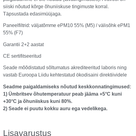
siiski nõutud kõrge õhuniiskuse tingimuste korral.
Täpsustada edasimüüjaga.
Paneelfiltrid: väljatõmme ePM10 55% (M5) / välisõhk ePM1
55% (F7)
Garantii 2+2 aastat
CE sertifitseeritud
Seade mõõdistatud sõltumatus akrediteeritud laboris ning
vastab Euroopa Liidu kehtestatud ökodisaini direktiividele
Seadme paigaldamiseks nõutud keskkonnatingimused:
1) Ümbritsev õhutemperatuur peab jääma +5°C kuni
+30°C ja õhuniiskus kuni 80%.
2) Seade ei puutu kokku auru ega vedelikega.
Lisavarustus