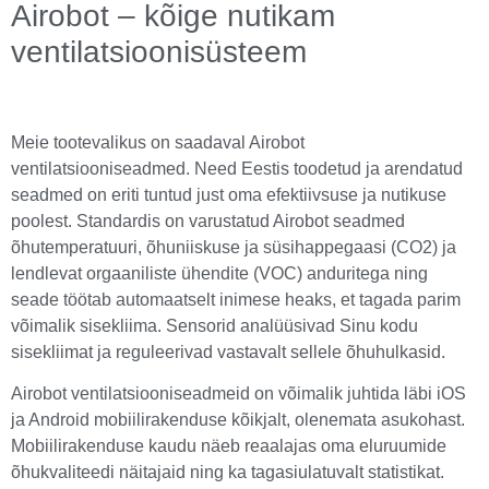
Airobot – kõige nutikam
ventilatsioonisüsteem
Meie tootevalikus on saadaval Airobot
ventilatsiooniseadmed. Need Eestis toodetud ja arendatud
seadmed on eriti tuntud just oma efektiivsuse ja nutikuse
poolest. Standardis on varustatud Airobot seadmed
õhutemperatuuri, õhuniiskuse ja süsihappegaasi (CO2) ja
lendlevat orgaaniliste ühendite (VOC) anduritega ning
seade töötab automaatselt inimese heaks, et tagada parim
võimalik sisekliima. Sensorid analüüsivad Sinu kodu
sisekliimat ja reguleerivad vastavalt sellele õhuhulkasid.
Airobot ventilatsiooniseadmeid on võimalik juhtida läbi iOS
ja Android mobiilirakenduse kõikjalt, olenemata asukohast.
Mobiilirakenduse kaudu näeb reaalajas oma eluruumide
õhukvaliteedi näitajaid ning ka tagasiulatuvalt statistikat.