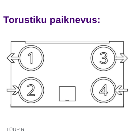
Torustiku paiknevus:
TÜÜP R