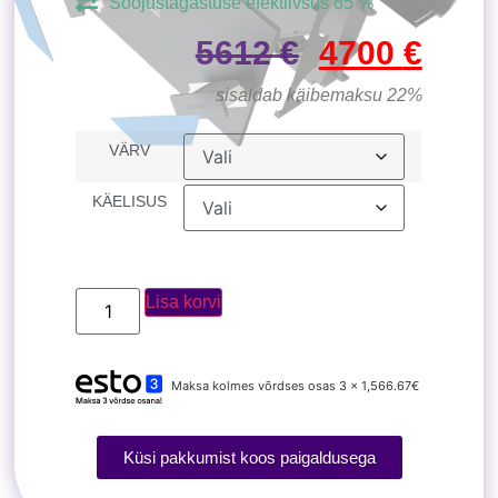
Soojustagastuse efektiivsus 85 %
5612
€
4700
€
sisaldab käibemaksu 22%
VÄRV
KÄELISUS
Lisa korvi
Maksa kolmes võrdses osas 3 x 1,566.67€
Küsi pakkumist koos paigaldusega