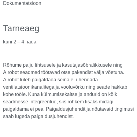
Dokumentatsioon
Tarneaeg
kuni 2 – 4 nädal
Rõhume palju lihtsusele ja kasutajasõbralikkusele ning
Airobot seadmed töötavad otse pakendist välja võetuna.
Airobot tuleb paigaldada seinale, ühendada
ventilatsioonikanalitega ja vooluvõrku ning seade hakkab
kohe tööle. Kuna külmumisekaitse ja andurid on kõik
seadmesse integreeritud, siis rohkem lisaks midagi
paigaldama ei pea. Paigaldusjuhendit ja nõutavaid tingimusi
saab lugeda paigaldusjuhendist.