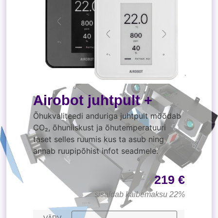
Airobot juhtpult +
Õhukvaliteedi anduriga juhtpult mõõdab
CO₂, õhuniiskust ja õhutemperatuuri
taset selles ruumis kus ta asub ning
annab ruupipõhist infot seadmele.
219
€
sisaldab käibemaksu 22%