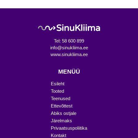
Tel: 58 600 899
info@sinukliima.ee
www.sinukliima.ee
MENÜÜ
Esileht
Tooted
Teenused
Ettevõttest
Abiks ostjale
Järelmaks
Privaatsuspoliitika
Kontakt