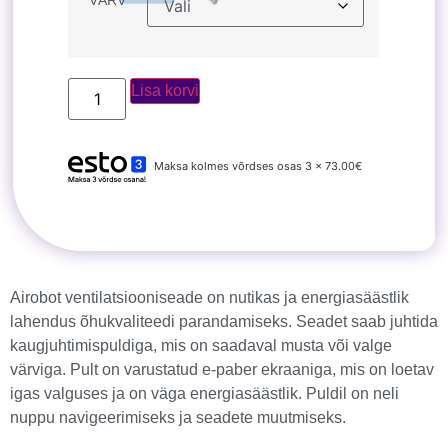
VÄRV
Lisa korvi
Maksa kolmes võrdses osas 3 x 73.00€
Airobot ventilatsiooniseade on nutikas ja energiasäästlik
lahendus õhukvaliteedi parandamiseks. Seadet saab juhtida
kaugjuhtimispuldiga, mis on saadaval musta või valge
värviga. Pult on varustatud e-paber ekraaniga, mis on loetav
igas valguses ja on väga energiasäästlik. Puldil on neli
nuppu navigeerimiseks ja seadete muutmiseks.